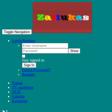
Toggle Navigation
Login/Register
Show
Stay signed in
Sign In
Forgot Password?
Register
Namai
TV naujienos
DUK
Galerija
Kontaktai