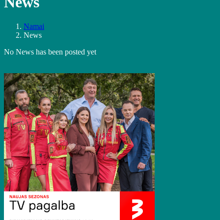
News
Namai
News
No News has been posted yet