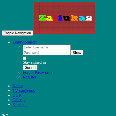
Toggle Navigation
Login/Register
Show
Stay signed in
Sign In
Forgot Password?
Register
Namai
TV naujienos
DUK
Galerija
Kontaktai