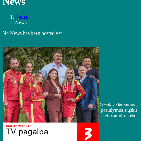
News
Namai
News
No News has been posted yet
Sveiki, klausimus ,
pasiūlymus siųskit
elektroniniu paštu