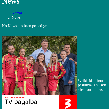
News
Namai
News
No News has been posted yet
Sveiki, klausimus ,
pasiūlymus siųskit
elektroniniu paštu