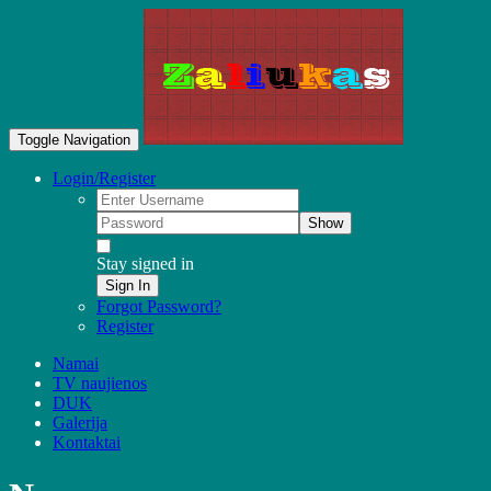
Toggle Navigation
Login/Register
Show
Stay signed in
Sign In
Forgot Password?
Register
Namai
TV naujienos
DUK
Galerija
Kontaktai