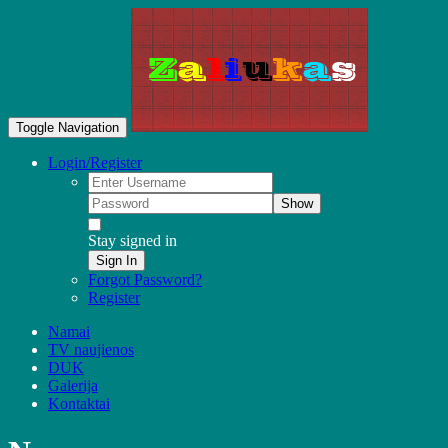
Toggle Navigation
Login/Register
Show
Stay signed in
Sign In
Forgot Password?
Register
Namai
TV naujienos
DUK
Galerija
Kontaktai