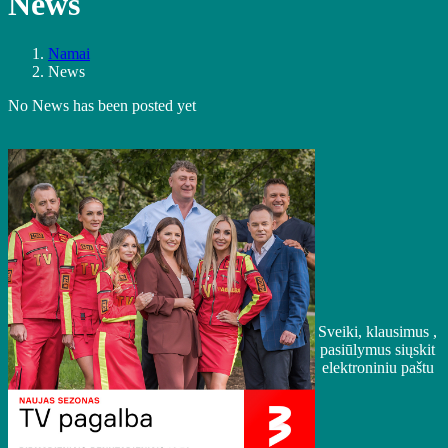
News
Namai
News
No News has been posted yet
Sveiki, klausimus ,
pasiūlymus siųskit
elektroniniu paštu