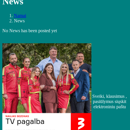
News
Namai
News
No News has been posted yet
Sveiki, klausimus ,
pasiūlymus siųskit
elektroniniu paštu