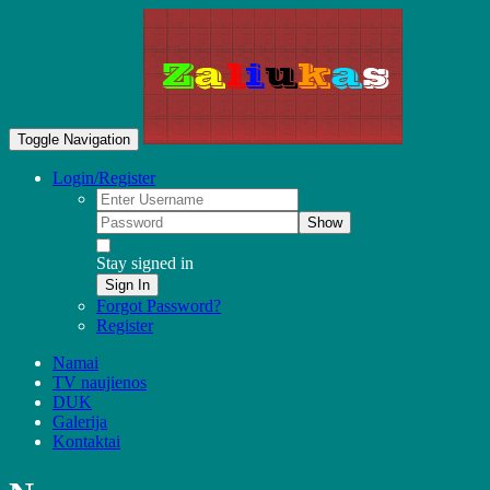
Toggle Navigation
Login/Register
Show
Stay signed in
Sign In
Forgot Password?
Register
Namai
TV naujienos
DUK
Galerija
Kontaktai