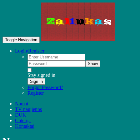
Toggle Navigation
Login/Register
Show
Stay signed in
Sign In
Forgot Password?
Register
Namai
TV naujienos
DUK
Galerija
Kontaktai