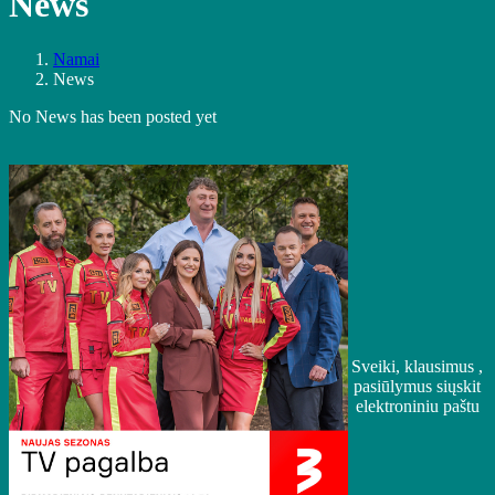
News
Namai
News
No News has been posted yet
Sveiki, klausimus ,
pasiūlymus siųskit
elektroniniu paštu