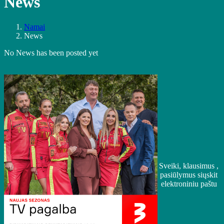
News
Namai
News
No News has been posted yet
Sveiki, klausimus ,
pasiūlymus siųskit
elektroniniu paštu