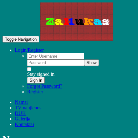
Toggle Navigation
Login/Register
Show
Stay signed in
Sign In
Forgot Password?
Register
Namai
TV naujienos
DUK
Galerija
Kontaktai