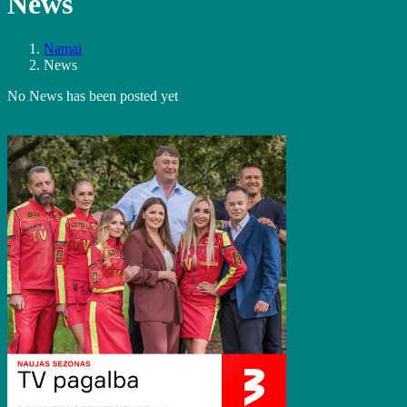
News
Namai
News
No News has been posted yet