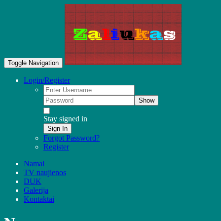
Toggle Navigation
Login/Register
Show
Stay signed in
Sign In
Forgot Password?
Register
Namai
TV naujienos
DUK
Galerija
Kontaktai