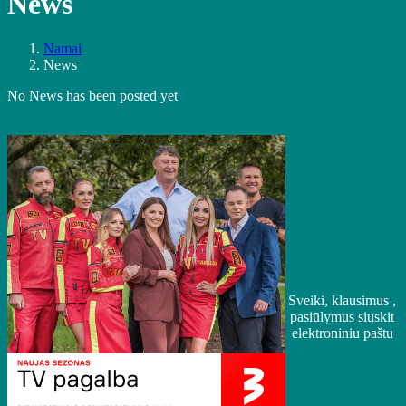
News
Namai
News
No News has been posted yet
Sveiki, klausimus ,
pasiūlymus siųskit
elektroniniu paštu