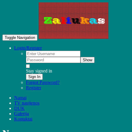
Toggle Navigation
Login/Register
Show
Stay signed in
Sign In
Forgot Password?
Register
Namai
TV naujienos
DUK
Galerija
Kontaktai