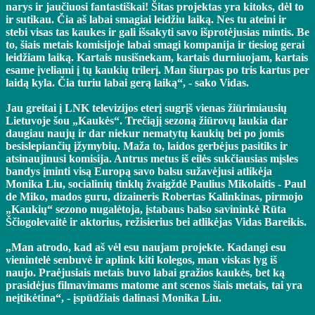
narys ir jaučiuosi fantastiškai! Šitas projektas yra kitoks, dėl to
ir sutikau. Čia aš labai smagiai leidžiu laiką. Nes tu ateini ir
stebi visas tas kaukes ir gali išsakyti savo išprotėjusias mintis. Be
to, šiais metais komisijoje labai smagi kompanija ir tiesiog gerai
leidžiam laiką. Kartais nusišnekam, kartais durniuojam, kartais
esame įveliami į tų kaukių trilerį. Man šiurpas po tris kartus per
laidą kyla. Čia turiu labai gerą laiką“, - sako Vidas.
Jau greitai į LNK televizijos eterį sugrįš vienas žiūrimiausių
Lietuvoje šou „Kaukės“. Trečiąjį sezoną žiūrovų laukia dar
daugiau naujų ir dar niekur nematytų kaukių bei po jomis
besislepiančių įžymybių. Maža to, laidos gerbėjus pasitiks ir
atsinaujinusi komisija. Antrus metus iš eilės sukčiausias mįsles
bandys įminti visą Europą savo balsu sužavėjusi atlikėja
Monika Liu, socialinių tinklų žvaigždė Paulius Mikolaitis - Paul
de Miko, mados guru, dizaineris Robertas Kalinkinas, pirmojo
„Kaukių“ sezono nugalėtoja, įstabaus balso savininkė Rūta
Ščiogolevaitė ir aktorius, režisierius bei atlikėjas Vidas Bareikis.
„Man atrodo, kad aš vėl esu naujam projekte. Kadangi esu
vienintelė senbuvė ir aplink kiti kolegos, man viskas lyg iš
naujo. Praėjusiais metais buvo labai gražios kaukės, bet ką
prasidėjus filmavimams matome ant scenos šiais metais, tai yra
neįtikėtina“, - įspūdžiais dalinasi Monika Liu.