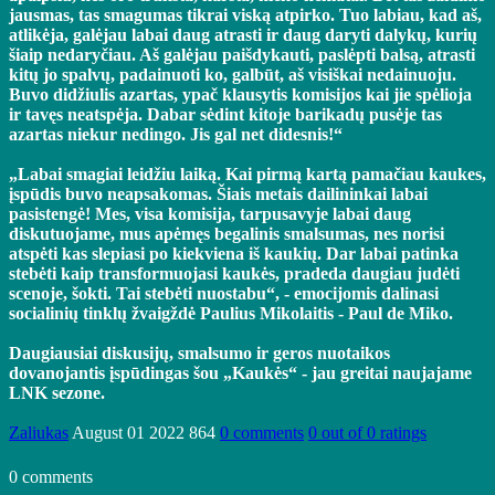
jausmas, tas smagumas tikrai viską atpirko. Tuo labiau, kad aš,
atlikėja, galėjau labai daug atrasti ir daug daryti dalykų, kurių
šiaip nedaryčiau. Aš galėjau paišdykauti, paslėpti balsą, atrasti
kitų jo spalvų, padainuoti ko, galbūt, aš visiškai nedainuoju.
Buvo didžiulis azartas, ypač klausytis komisijos kai jie spėlioja
ir tavęs neatspėja. Dabar sėdint kitoje barikadų pusėje tas
azartas niekur nedingo. Jis gal net didesnis!“
„Labai smagiai leidžiu laiką. Kai pirmą kartą pamačiau kaukes,
įspūdis buvo neapsakomas. Šiais metais dailininkai labai
pasistengė! Mes, visa komisija, tarpusavyje labai daug
diskutuojame, mus apėmęs begalinis smalsumas, nes norisi
atspėti kas slepiasi po kiekviena iš kaukių. Dar labai patinka
stebėti kaip transformuojasi kaukės, pradeda daugiau judėti
scenoje, šokti. Tai stebėti nuostabu“, - emocijomis dalinasi
socialinių tinklų žvaigždė Paulius Mikolaitis - Paul de Miko.
Daugiausiai diskusijų, smalsumo ir geros nuotaikos
dovanojantis įspūdingas šou „Kaukės“ - jau greitai naujajame
LNK sezone.
Zaliukas
August 01 2022
864
0 comments
0 out of 0 ratings
0 comments