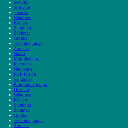
Security
Software
Themes
Windows
Klaidos
Siuntiniai
Žaidimai
Grafika
Techninė įranga
Žurnalas
Nariai
Modifikacijos
Internetas
Naujienos
PHP-Fusion
Saugumas
Programinė įranga
Dizainai
Windows
Klaidos
Siuntiniai
Žaidimai
Grafika
Techninė įranga
Žurnalas