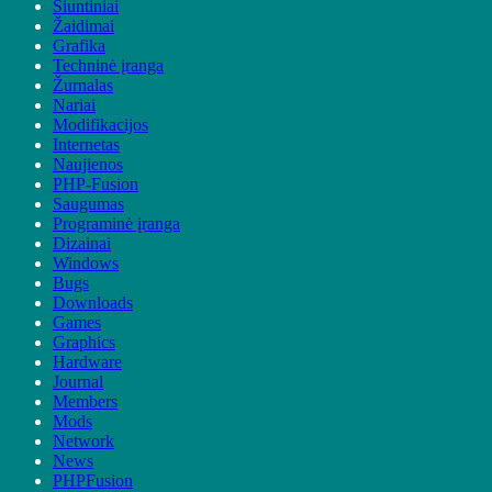
Siuntiniai
Žaidimai
Grafika
Techninė įranga
Žurnalas
Nariai
Modifikacijos
Internetas
Naujienos
PHP-Fusion
Saugumas
Programinė įranga
Dizainai
Windows
Bugs
Downloads
Games
Graphics
Hardware
Journal
Members
Mods
Network
News
PHPFusion