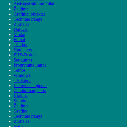
Atsisiųsti siūlomi failai
Žaidimai
Grafiniai objektai
Techninė įranga
Žurnalas
Dalyvis
Modai
Filmai
Tinklas
Naujienos
PHP-Fusion
Saugumas
Programinė įranga
Temos
Windows
TV Eteris
Lietuvos naujienos
Zaliuko naujienos
Klaidos
Siuntiniai
Žaidimai
Grafika
Techninė įranga
Žurnalas
Nariai