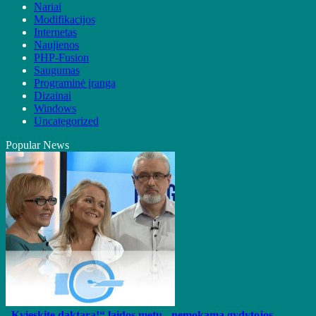
Nariai
Modifikacijos
Internetas
Naujienos
PHP-Fusion
Saugumas
Programinė įranga
Dizainai
Windows
Uncategorized
Popular News
„Kvieskite daktarą!“ laidos metu - nemokama gydytojos