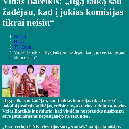
Vidas Bareikis: „Ilgą laiką sau
žadėjau, kad į jokias komisijas
tikrai neisiu“
Namai
News
TV Eteris
Vidas Bareikis: „Ilgą laiką sau žadėjau, kad į jokias komisijas
tikrai neisiu“
„Ilgą laiką sau žadėjau, kad į jokias komisijas tikrai neisiu“, -
pokalbį pradeda atlikėjas, režisierius, aktorius ir dainų autorius
Vidas Bareikis ir priduria, kad vis dėlto nusprendęs nusižengti
savo įsitikinimams nepasigailėjo nė sekundės.
„Esu trečiojo LNK televizijos šou „Kaukės“ naujas komisijos