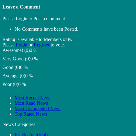
Leave a Comment
Please Login to Post a Comment.
No Comments have been Posted.
Rating is available to Members only.
Please
Login
or
Register
to vote.
Awesome! (0)
0 %
Very Good (0)
0 %
Good (0)
0 %
Average (0)
0 %
Poor (0)
0 %
Most Recent News
Most Read News
Most Commented News
Top Rated News
News Categories
Klaidos(defektai)