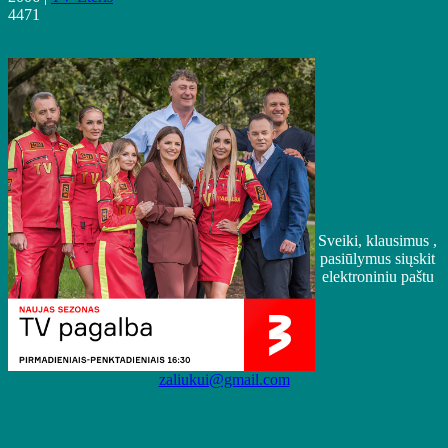
4471
Sveiki, klausimus ,
pasiūlymus siųskit
elektroniniu paštu
zaliukui@gmail.com