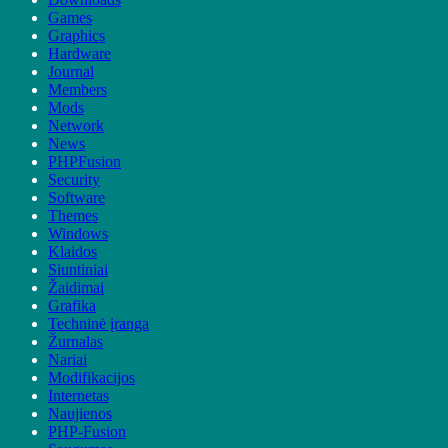
Games
Graphics
Hardware
Journal
Members
Mods
Network
News
PHPFusion
Security
Software
Themes
Windows
Klaidos
Siuntiniai
Žaidimai
Grafika
Techninė įranga
Žurnalas
Nariai
Modifikacijos
Internetas
Naujienos
PHP-Fusion