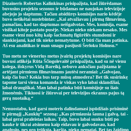
Dizaineris Robertas Kalinkinas prisipažįsta, kad žiūrėdamas
buvusius projekto sezonus ir būdamas ne naujokas televizijoje
abejojo jo slaptumu. Tačiau atsidūręs komisijos nario kėdėje
buvo netikėtai nustebintas: „Kai atvažiavau į pirmą filmavimą,
pamačiau, kad tas slaptumas neišgalvotas. Mes, komisija, esame
visiškai kitoje pastato pusėje. Niekas nieko niekam nesako. Mes
esame vieni nuo kitų kaip šachmatų figūrėlės stumdomi ir
slankiojami, kad tik nieko nematytume. O būti čia man patinka.
Aš esu analitikas ir man smagu pasijusti Šerloku Holmsu.“
Tuo metu ne vienerius metus įvairių projektų komisijos nare
buvusi atlikėja Rūta Ščiogolevaitė prisipažįsta, kad su nė vienu
kolega, išskyrus Vidą Bareikį, nebuvo anksčiau pažįstama ir
artėjant pirmiems filmavimams jautėsi neramiai: „Galvojau,
kaip čia bus? Kokia bus tarp mūsų atmosfera? Bet tik susirinkę
tapome tarsi viena komanda ir viskas vyko labai sklandžiai,
labai draugiškai. Man labai patinka būti komisijoje su šiais
žmonėmis. Tikiuosi ir žiūrovai per televizijos ekranus pajus tą
gerą nuotaiką.“
Nenuostabu, kad garsi moteris dalindamasi įspūdžiais prisiminė
ir pirmąjį „Kaukių“ sezoną: „Kas pirmiausia šauna į galvą, tai -
labai gerai praleistas laikas. Taip, buvo labai sunku būti po
kauke ir tikrai atsimenu kaip eidavau ir galvodavau, kad
apalpsiu, nes oro trūksta, karšta, nieko nematai. Bet tas žaidimo