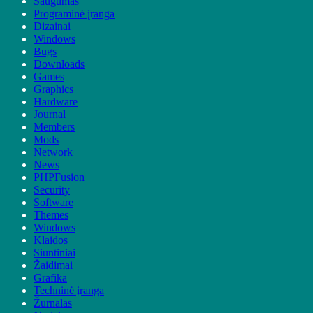
Saugumas
Programinė įranga
Dizainai
Windows
Bugs
Downloads
Games
Graphics
Hardware
Journal
Members
Mods
Network
News
PHPFusion
Security
Software
Themes
Windows
Klaidos
Siuntiniai
Žaidimai
Grafika
Techninė įranga
Žurnalas