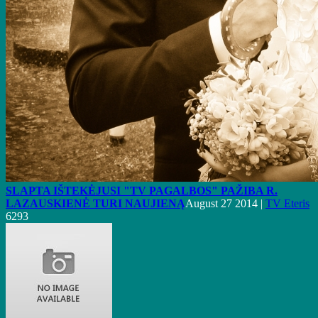
SLAPTA IŠTEKĖJUSI "TV PAGALBOS" PAŽIBA R.
LAZAUSKIENĖ TURI NAUJIENĄ
August 27 2014 |
TV Eteris
6293