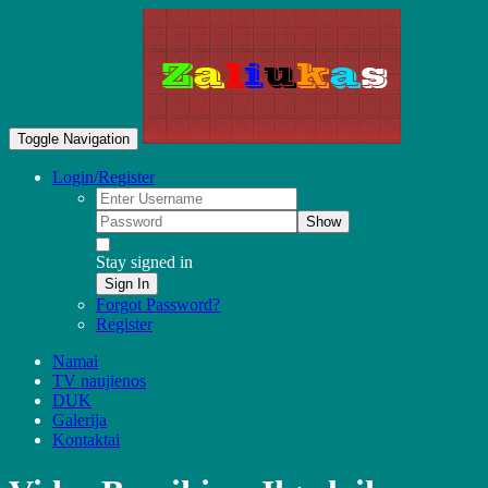
Toggle Navigation
Login/Register
Show
Stay signed in
Sign In
Forgot Password?
Register
Namai
TV naujienos
DUK
Galerija
Kontaktai