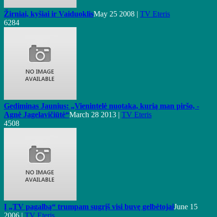
Žirniai, kyšiai ir Vaiduoklis
May 25 2008 |
TV Eteris
6284
Gediminas Jaunius: „Vienintelė nuotaka, kurią man piršo, -
Agnė Jagelavičiūtė“
March 28 2013 |
TV Eteris
4508
Į „TV pagalbą“ trumpam sugrįš visi buvę gelbėtojai
June 15
2006 |
TV Eteris