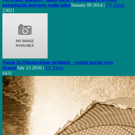
konsultacija internete realiu laiku
January 09 2014 |
TV Eteris
23021
Nauja M.Mikutavičiaus mylimoji – etatinė garsių vyrų
draugė
July 23 2010 |
TV Eteris
6431