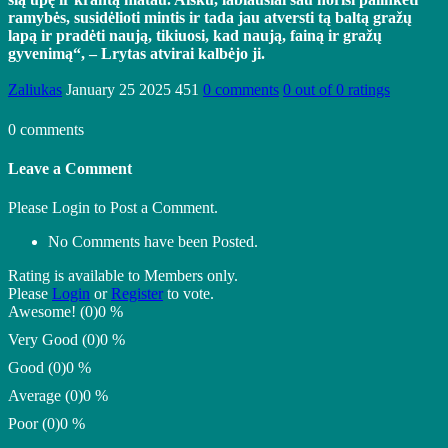
ramybės, susidėlioti mintis ir tada jau atversti tą baltą gražų
lapą ir pradėti naują, tikiuosi, kad naują, fainą ir gražų
gyvenimą“, – Lrytas atvirai kalbėjo ji.
Zaliukas
January 25 2025
451
0 comments
0 out of 0 ratings
0 comments
Leave a Comment
Please Login to Post a Comment.
No Comments have been Posted.
Rating is available to Members only.
Please
Login
or
Register
to vote.
Awesome! (0)
0 %
Very Good (0)
0 %
Good (0)
0 %
Average (0)
0 %
Poor (0)
0 %