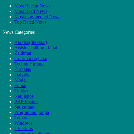
Most Recent News
Most Read News
Most Commented News
Top Rated News
News Categories
Klaidos(defektai)
Atsisiųsti siūlomi failai
Žaidimai
Grafiniai objektai
Techninė įranga
Žurnalas
Dalyvis
Modai
Filmai
Tinklas
Naujienos
PHP-Fusion
Saugumas
Programinė įranga
Temos
Windows
TV Eteris
Lietuvos naujienos