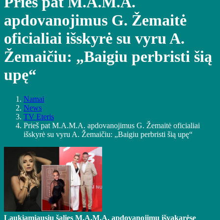
Prieš pat M.A.M.A.
apdovanojimus G. Žemaitė
oficialiai išskyrė su vyru A.
Žemaičiu: „Baigiu perbristi šią
upę“
Namai
News
TV Eteris
Prieš pat M.A.M.A. apdovanojimus G. Žemaitė oficialiai
išskyrė su vyru A. Žemaičiu: „Baigiu perbristi šią upę“
Laukiamiausių šalies M.A.M.A. apdovanojimų išvakarėse