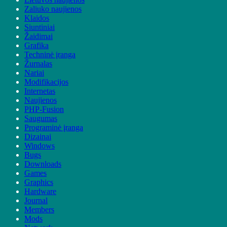
Zaliuko naujienos
Klaidos
Siuntiniai
Žaidimai
Grafika
Techninė įranga
Žurnalas
Nariai
Modifikacijos
Internetas
Naujienos
PHP-Fusion
Saugumas
Programinė įranga
Dizainai
Windows
Bugs
Downloads
Games
Graphics
Hardware
Journal
Members
Mods