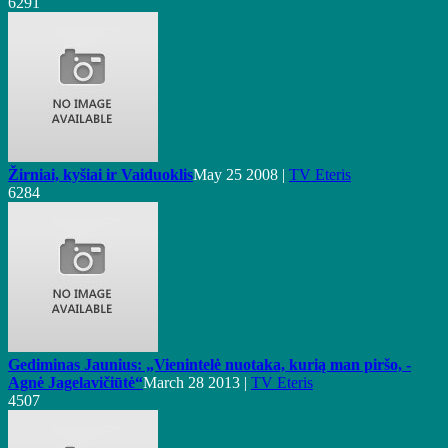
6291
Žirniai, kyšiai ir Vaiduoklis
May 25 2008 |
TV Eteris
6284
Gediminas Jaunius: „Vienintelė nuotaka, kurią man piršo, -
Agnė Jagelavičiūtė“
March 28 2013 |
TV Eteris
4507