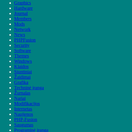
Graphics
Hardware
Journal
Members
Mods
Network
News
PHPFusion
Security
Software
Themes
Windows
Klaidos
Siuntiniai
Žaidimai
Grafika
Techninė įranga
Žurnalas
Nariai
Modifikacijos
Internetas
Naujienos
PHP-Fusion
Saugumas
Programinė įranga