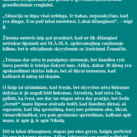
grandioziniam renginiui.
„Situacija su lūpa visai nebloga. Ir balsas, nepasakyčiau, kad
yra dingęs. Esu pati labai nustebusi. Labai džiaugiuosi“, – teigė
ji.
Žinoma moteris taip pat prasitarė, kad ne tik džiaugiasi
netrukus lipsianti ant M.A.M.A. apdovanojimų raudonojo
kilimo, bet ir oficialiomis skyrybomis su Andriumi Žemaičiu.
„Teismas dar nėra to patalpinęs sistemoje, bet šiandien ryte
buvo posėdis ir teisėjas išskyrė mus. Aišku, dabar 30 dienų yra
apskundimui skirtas laikas, bet aš tikrai nemanau, kad
kažkuris iš mūsų tai skųsim.
O šiaip tai užsiminiau, kad švęsiu, bet skyrybos nėra linksmas
dalykas ir jis negali būti linksmas. Atrodytų, kad nėra čia,
galbūt, ką švęst, nes dar tas etapas nėra dar praėjęs, bet žodis
„šventė“ mano lūpose atsirado todėl, kad šiandien dienai, aš
suprantu, kad šitą sprendimą, kurį mes priėmėm abu, tikrai,
vienareikšmiškai, yra pats geriausias sprendimas, kalbant apie
mane, ir apie jį, ir apie Nikolą.
Dėl to labai džiaugiuosi, etapas jau eina geryn, baigiu perbristi
šią upę ir krantą matau. Aišku, labiausiai sau norisi palinkėti