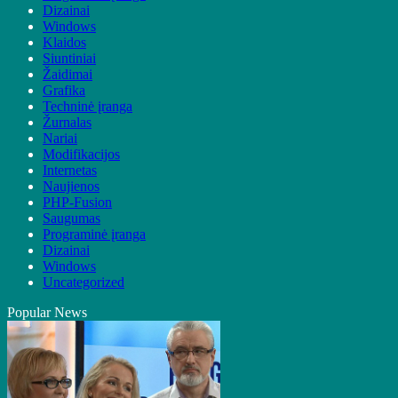
Dizainai
Windows
Klaidos
Siuntiniai
Žaidimai
Grafika
Techninė įranga
Žurnalas
Nariai
Modifikacijos
Internetas
Naujienos
PHP-Fusion
Saugumas
Programinė įranga
Dizainai
Windows
Uncategorized
Popular News