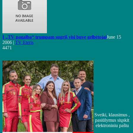
Į „TV pagalbą“ trumpam sugrįš visi buvę gelbėtojai
June 15
2006 |
TV Eteris
4471
Sveiki, klausimus ,
pasiūlymus siųskit
elektroniniu paštu