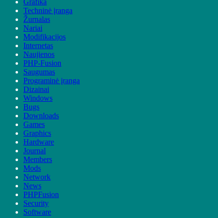
Grafika
Techninė įranga
Žurnalas
Nariai
Modifikacijos
Internetas
Naujienos
PHP-Fusion
Saugumas
Programinė įranga
Dizainai
Windows
Bugs
Downloads
Games
Graphics
Hardware
Journal
Members
Mods
Network
News
PHPFusion
Security
Software