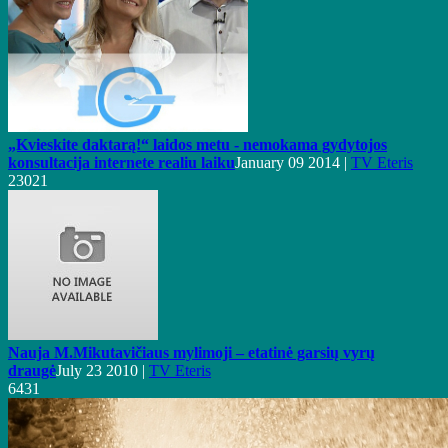
„Kvieskite daktarą!“ laidos metu - nemokama gydytojos
konsultacija internete realiu laiku
January 09 2014 |
TV Eteris
23021
Nauja M.Mikutavičiaus mylimoji – etatinė garsių vyrų
draugė
July 23 2010 |
TV Eteris
6431