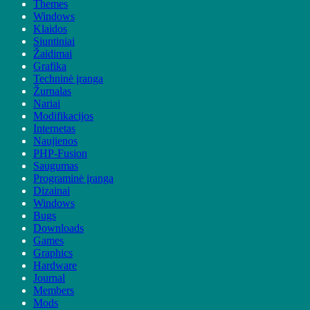
Themes
Windows
Klaidos
Siuntiniai
Žaidimai
Grafika
Techninė įranga
Žurnalas
Nariai
Modifikacijos
Internetas
Naujienos
PHP-Fusion
Saugumas
Programinė įranga
Dizainai
Windows
Bugs
Downloads
Games
Graphics
Hardware
Journal
Members
Mods