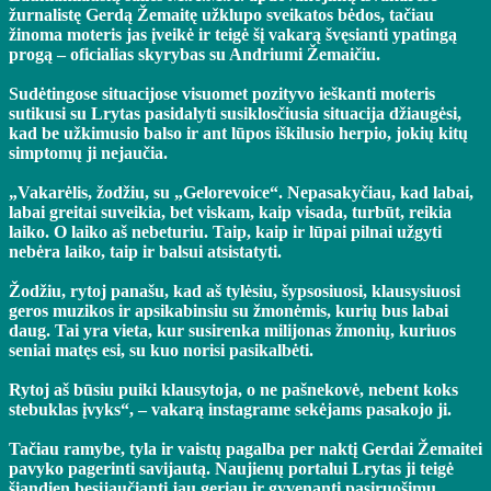
žurnalistę Gerdą Žemaitę užklupo sveikatos bėdos, tačiau
žinoma moteris jas įveikė ir teigė šį vakarą švęsianti ypatingą
progą – oficialias skyrybas su Andriumi Žemaičiu.
Sudėtingose situacijose visuomet pozityvo ieškanti moteris
sutikusi su Lrytas pasidalyti susiklosčiusia situacija džiaugėsi,
kad be užkimusio balso ir ant lūpos iškilusio herpio, jokių kitų
simptomų ji nejaučia.
„Vakarėlis, žodžiu, su „Gelorevoice“. Nepasakyčiau, kad labai,
labai greitai suveikia, bet viskam, kaip visada, turbūt, reikia
laiko. O laiko aš nebeturiu. Taip, kaip ir lūpai pilnai užgyti
nebėra laiko, taip ir balsui atsistatyti.
Žodžiu, rytoj panašu, kad aš tylėsiu, šypsosiuosi, klausysiuosi
geros muzikos ir apsikabinsiu su žmonėmis, kurių bus labai
daug. Tai yra vieta, kur susirenka milijonas žmonių, kuriuos
seniai matęs esi, su kuo norisi pasikalbėti.
Rytoj aš būsiu puiki klausytoja, o ne pašnekovė, nebent koks
stebuklas įvyks“, – vakarą instagrame sekėjams pasakojo ji.
Tačiau ramybe, tyla ir vaistų pagalba per naktį Gerdai Žemaitei
pavyko pagerinti savijautą. Naujienų portalui Lrytas ji teigė
šiandien besijaučianti jau geriau ir gyvenanti pasiruošimu