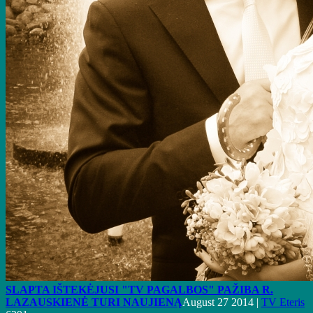
SLAPTA IŠTEKĖJUSI "TV PAGALBOS" PAŽIBA R.
LAZAUSKIENĖ TURI NAUJIENĄ
August 27 2014 |
TV Eteris