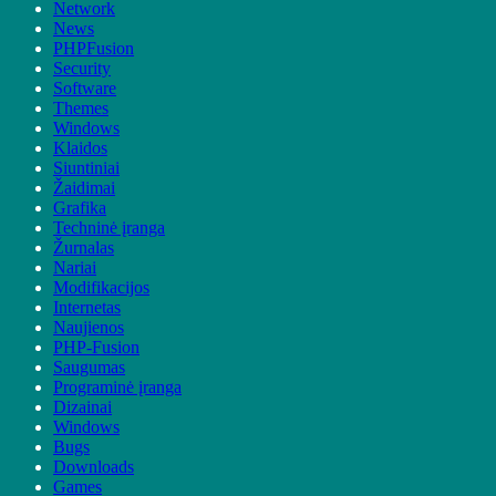
Network
News
PHPFusion
Security
Software
Themes
Windows
Klaidos
Siuntiniai
Žaidimai
Grafika
Techninė įranga
Žurnalas
Nariai
Modifikacijos
Internetas
Naujienos
PHP-Fusion
Saugumas
Programinė įranga
Dizainai
Windows
Bugs
Downloads
Games