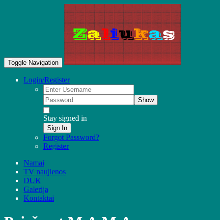
Toggle Navigation
Login/Register
Show
Stay signed in
Sign In
Forgot Password?
Register
Namai
TV naujienos
DUK
Galerija
Kontaktai