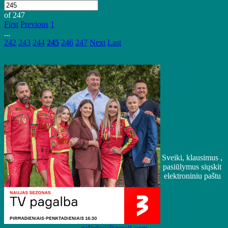
of 247
First
Previous
1
...
242
243
244
245
246
247
Next
Last
Sveiki, klausimus ,
pasiūlymus siųskit
elektroniniu paštu