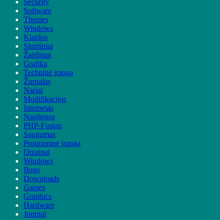
Security
Software
Themes
Windows
Klaidos
Siuntiniai
Žaidimai
Grafika
Techninė įranga
Žurnalas
Nariai
Modifikacijos
Internetas
Naujienos
PHP-Fusion
Saugumas
Programinė įranga
Dizainai
Windows
Bugs
Downloads
Games
Graphics
Hardware
Journal