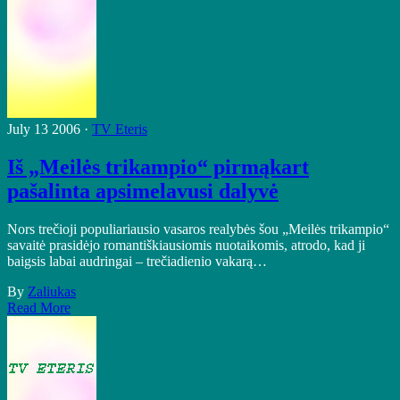
July 13 2006 ·
TV Eteris
Iš „Meilės trikampio“ pirmąkart
pašalinta apsimelavusi dalyvė
Nors trečioji populiariausio vasaros realybės šou „Meilės trikampio“
savaitė prasidėjo romantiškiausiomis nuotaikomis, atrodo, kad ji
baigsis labai audringai – trečiadienio vakarą…
By
Zaliukas
Read More