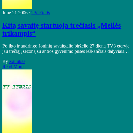
June 21 2006 ·
TV Eteris
Kitą savaitę startuoja trečiasis „Meilės
trikampis“
Po ilgo ir audringo Joninių savaitgalio birželio 27 dieną TV3 eteryje
jau trečiąjį sezoną su antros gyvenimo pusės ieškančiais dalyviais…
By
Zaliukas
Read More