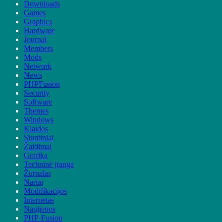
Downloads
Games
Graphics
Hardware
Journal
Members
Mods
Network
News
PHPFusion
Security
Software
Themes
Windows
Klaidos
Siuntiniai
Žaidimai
Grafika
Techninė įranga
Žurnalas
Nariai
Modifikacijos
Internetas
Naujienos
PHP-Fusion