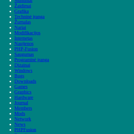
Siuntiniai
Žaidimai
Grafika
Techninė įranga
Žurnalas
Nariai
Modifikacijos
Internetas
Naujienos
PHP-Fusion
Saugumas
Programinė įranga
Dizainai
Windows
Bugs
Downloads
Games
Graphics
Hardware
Journal
Members
Mods
Network
News
PHPFusion