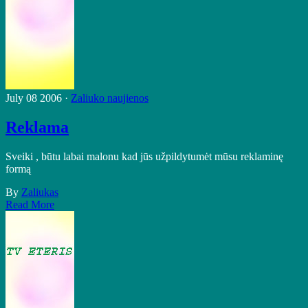
July 08 2006 ·
Zaliuko naujienos
Reklama
Sveiki , būtu labai malonu kad jūs užpildytumėt mūsu reklaminę
formą
By
Zaliukas
Read More