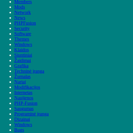
Members
Mods
Network
News
PHPFusion
Security
Software
Themes
Windows
Klaidos
Siuntiniai
Žaidimai
Grafika
Techninė įranga
Žurnalas
Nariai
Modifikacijos
Internetas
Naujienos
PHP-Fusion
Saugumas
Programinė įranga
Dizainai
Windows
Bugs