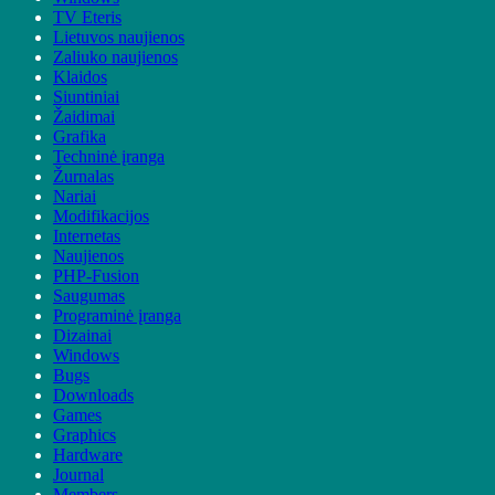
TV Eteris
Lietuvos naujienos
Zaliuko naujienos
Klaidos
Siuntiniai
Žaidimai
Grafika
Techninė įranga
Žurnalas
Nariai
Modifikacijos
Internetas
Naujienos
PHP-Fusion
Saugumas
Programinė įranga
Dizainai
Windows
Bugs
Downloads
Games
Graphics
Hardware
Journal
Members