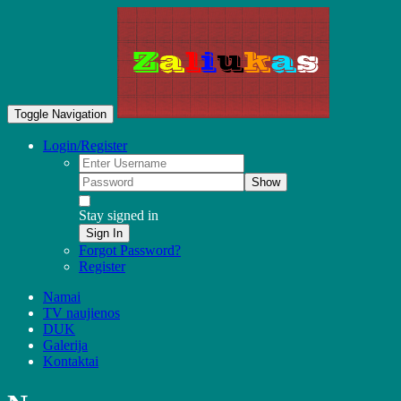
Toggle Navigation
Login/Register
Show
Stay signed in
Sign In
Forgot Password?
Register
Namai
TV naujienos
DUK
Galerija
Kontaktai