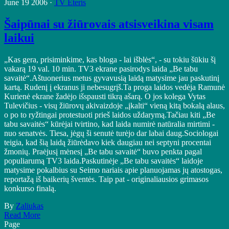
June 19 2006 ·
TV Eteris
Šaipūnai su žiūrovais atsisveikina visam
laikui
„Kas gera, prisiminkime, kas bloga - lai išblės“, - su tokiu šūkiu šį
vakarą 19 val. 10 min. TV3 ekrane pasirodys laida „Be tabu
savaitė“.Aštuonerius metus gyvavusią laidą matysime jau paskutinį
kartą. Rudenį į ekranus ji nebesugrįš.Ta proga laidos vedėja Ramunė
Kurienė ekrane žadėjo išspausti tikrą ašarą. O jos kolega Vytas
Tulevičius - visų žiūrovų akivaizdoje „įkalti“ vieną kitą bokalą alaus,
o po to ryžtingai protestuoti prieš laidos uždarymą.Tačiau kiti „Be
tabu savaitės“ kūrėjai tvirtino, kad laida numirė natūralia mirtimi -
nuo senatvės. Tiesa, jėgų ši senutė turėjo dar labai daug.Sociologai
teigia, kad šią laidą žiūrėdavo kiek daugiau nei septyni procentai
žmonių. Praėjusį mėnesį „Be tabu savaitė“ buvo penkta pagal
populiarumą TV3 laida.Paskutinėje „Be tabu savaitės“ laidoje
matysime pokalbius su Seimo nariais apie planuojamas jų atostogas,
reportažą iš baikerių šventės. Taip pat - originaliausios grimasos
konkurso finalą.
By
Zaliukas
Read More
Page