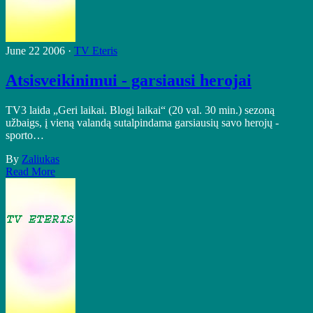
June 22 2006 ·
TV Eteris
Atsisveikinimui - garsiausi herojai
TV3 laida „Geri laikai. Blogi laikai“ (20 val. 30 min.) sezoną
užbaigs, į vieną valandą sutalpindama garsiausių savo herojų -
sporto…
By
Zaliukas
Read More