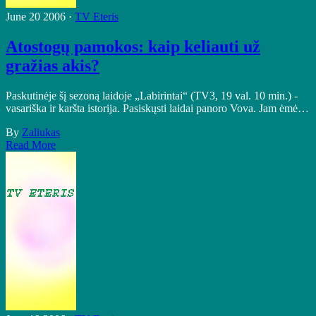
June 20 2006 ·
TV Eteris
Atostogų pamokos: kaip keliauti už
gražias akis?
Paskutinėje šį sezoną laidoje „Labirintai“ (TV3, 19 val. 10 min.) -
vasariška ir karšta istorija. Pasiskųsti laidai panoro Vova. Jam ėmė…
By
Zaliukas
Read More