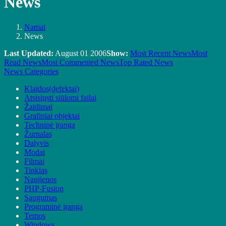
News
Namai
News
Last Updated:
August 01 2006
Show:
Most Recent News
Most
Read News
Most Commented News
Top Rated News
News Categories
Klaidos(defektai)
Atsisiųsti siūlomi failai
Žaidimai
Grafiniai objektai
Techninė įranga
Žurnalas
Dalyvis
Modai
Filmai
Tinklas
Naujienos
PHP-Fusion
Saugumas
Programinė įranga
Temos
Windows